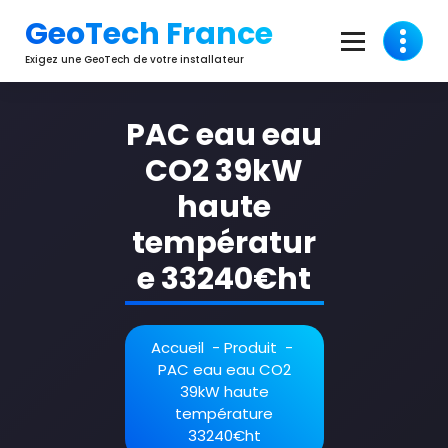
Aller
GeoTech France
au
contenu
Exigez une GeoTech de votre installateur
PAC eau eau
CO2 39kW
haute
températur
e 33240€ht
Accueil
-
Produit
-
PAC eau eau CO2
39kW haute
température
33240€ht