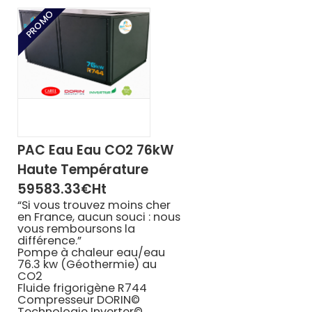
price
price
PROMO
was:
is:
82800.00 €.
79800.00 €.
PAC Eau Eau CO2 76kW
Haute Température
59583.33€ht
“Si vous trouvez moins cher
en France, aucun souci : nous
vous remboursons la
différence.”
Pompe à chaleur eau/eau
76.3 kw (Géothermie) au
CO2
Fluide frigorigène
R744
Compresseur
DORIN©
Technologie
Inverter©