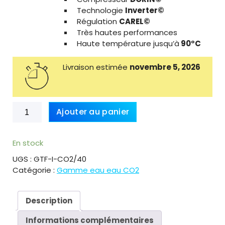
p
r
Technologie
Inverter©
r
i
Régulation
CAREL©
i
c
Très hautes performances
c
e
Haute température jusqu’à
90°C
e
i
w
s
Livraison estimée
novembre 5, 2026
a
:
s
3
:
9
4
8
quantité
Ajouter au panier
4
8
de
8
8
PAC
0
.
eau
En stock
0
0
eau
.
0
UGS :
GTF-I-CO2/40
CO2
0
Catégorie :
Gamme eau eau CO2
39kW
0
€
haute
.
température
Description
€
33240€ht
.
Informations complémentaires