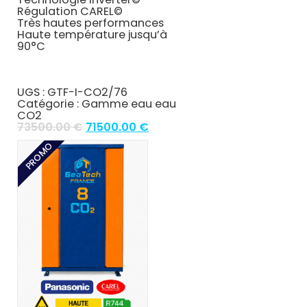
Régulation
CAREL©
Très hautes performances
Haute température jusqu’à
90°C
UGS :
GTF-I-CO2/76
Catégorie :
Gamme eau eau
CO2
Original
Current
73500.00
€
71500.00
€
price
price
PROMO
was:
is:
73500.00 €.
71500.00 €.