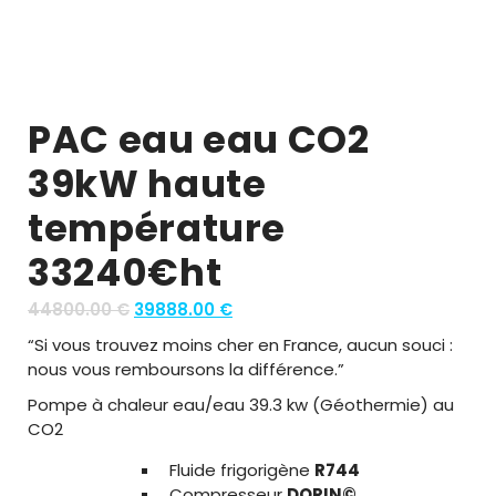
PAC eau eau CO2
39kW haute
température
33240€ht
O
C
44800.00
€
39888.00
€
r
u
“Si vous trouvez moins cher en France, aucun souci :
i
r
nous vous remboursons la différence.”
g
r
Pompe à chaleur eau/eau 39.3 kw (Géothermie) au
i
e
CO2
n
n
a
t
Fluide frigorigène
R744
l
p
Compresseur
DORIN©