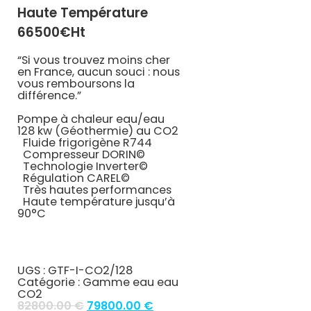
Haute Température
66500€ht
“Si vous trouvez moins cher
en France, aucun souci : nous
vous remboursons la
différence.”
Pompe à chaleur eau/eau
128 kw (Géothermie) au CO2
Fluide frigorigène
R744
Compresseur
DORIN©
Technologie
Inverter©
Régulation
CAREL©
Très hautes performances
Haute température jusqu’à
90°C
UGS :
GTF-I-CO2/128
Catégorie :
Gamme eau eau
CO2
Original
Current
82800.00
€
79800.00
€