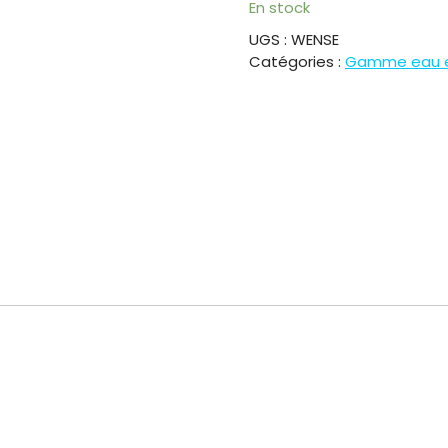
P.A.C
En stock
4
0
Geo/Révers
UGS :
WENSE
.
0
Modèle
Catégories :
4
Gamme eau 
Wense
0
€
6798€ttc
.
€
.