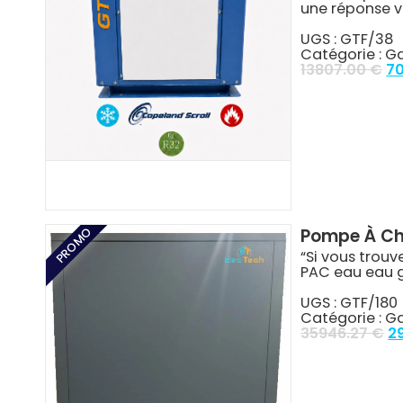
une réponse v
UGS :
GTF/38
Catégorie :
G
Or
13807.00
€
7
pr
wa
13
PROMO
Pompe À Ch
“Si vous trouv
PAC eau eau 
UGS :
GTF/180
Catégorie :
G
Or
35946.27
€
2
pr
wa
35