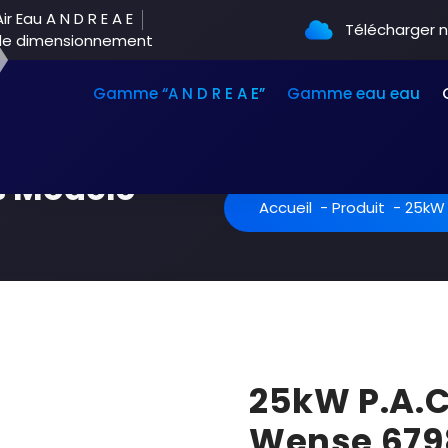
r Eau A N D R E A E
Télécharger 
 de dimensionnement
Gamme “A N D R E A E”
Gamme eau eau
s Modèle
Accueil
-
Produit
-
25kW 
25kW P.A.
Wense 679