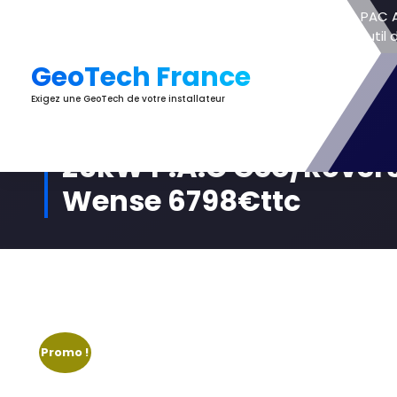
Aller
PAC Ai
au
Outil
contenu
GeoTech France
Exigez une GeoTech de votre installateur
25kW P.A.C Geo/Réver
Wense 6798€ttc
Promo !