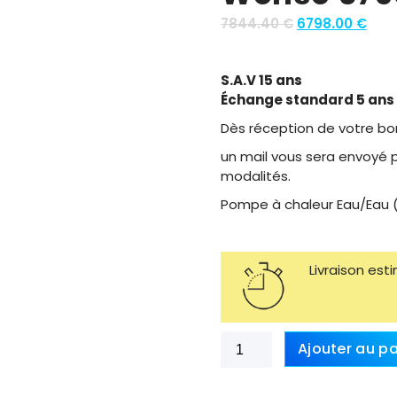
O
C
7844.40
€
6798.00
€
r
u
i
r
S.A.V 15 ans
g
r
Échange standard 5 ans
i
e
n
n
Dès réception de votre 
a
t
un mail vous sera envoyé p
l
p
modalités.
p
r
r
i
Pompe à chaleur Eau/Eau 
i
c
c
e
e
i
Livraison es
w
s
a
:
s
6
:
7
quantité
Ajouter au pa
7
9
de
8
8
25kW
4
.