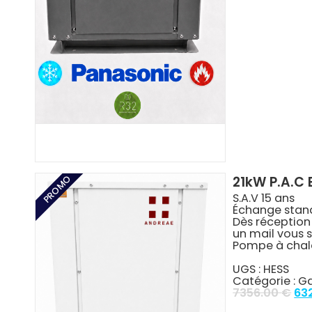
531
PROMO
21kW P.A.C 
S.A.V 15 ans
Échange stan
Dès réceptio
un mail vous 
Pompe à chal
UGS :
HESS
Catégorie :
Ga
Ori
7356.00
€
63
pri