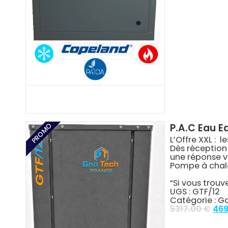
PROMO
P.A.C Eau E
L’Offre XXL :
Dès réception 
une réponse v
Pompe à chal
“Si vous trouv
UGS :
GTF/12
Catégorie :
G
Ori
5317.00
€
469
pri
was