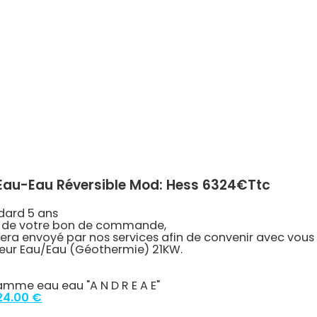
7.00 €.
4699.91 €.
Eau-Eau Réversible Mod: Hess 6324€ttc
dard 5 ans
n de votre bon de commande,
sera envoyé par nos services afin de convenir avec vous
eur Eau/Eau (Géothermie) 21KW.
mme eau eau "A N D R E A E"
ginal
Current
24.00
€
ce
price