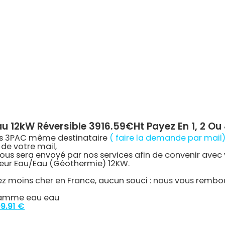
au 12kW Réversible 3916.59€ht Payez En 1, 2 Ou 
 les 3PAC même destinataire
( faire la demande par mail
de votre mail,
ous sera envoyé par nos services afin de convenir avec
eur Eau/Eau (Géothermie) 12KW.
ez moins cher en France, aucun souci : nous vous rembou
amme eau eau
ginal
Current
9.91
€
ce
price
:
is: