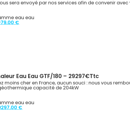
ous sera envoyé par nos services afin de convenir avec
amme eau eau
iginal
Current
079.00
€
ice
price
s:
is:
807.00 €.
7079.00 €.
aleur Eau Eau GTF/180 – 29297€ttc
ez moins cher en France, aucun souci : nous vous rembou
géothermique capacité de 204kW
amme eau eau
iginal
Current
9297.00
€
ice
price
s:
is:
946.27 €.
29297.00 €.