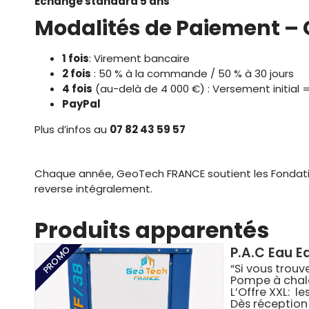
Échange standard 5 ans
Modalités de Paiement –
1 fois
: Virement bancaire
2 fois
: 50 % à la commande / 50 % à 30 jours
4 fois
(au-delà de 4 000 €) : Versement initial =
PayPal
Plus d’infos au
07 82 43 59 57
Chaque année, GeoTech FRANCE soutient les Fondations 
reverse intégralement.
Produits apparentés
PROMO
P.A.C Eau E
“Si vous trouv
Pompe à chal
L’Offre XXL: 
Dès réception 