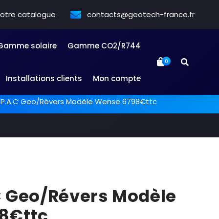
notre catalogue
contacts@geotech-france.fr
Gamme solaire
Gamme CO2/R744
0
Installations clients
Mon compte
P.A.C Geo/Révers Modèle Wense 6798€ttc
C Geo/Révers Modèle
8€ttc