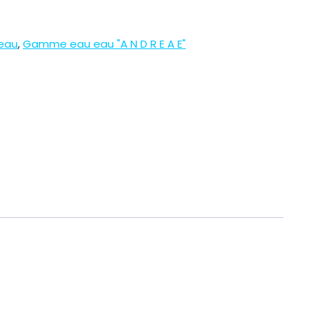
eau
,
Gamme eau eau "A N D R E A E"