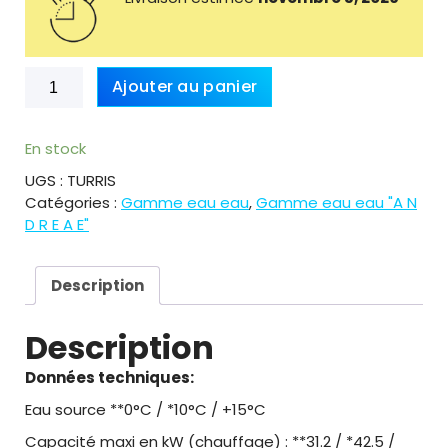
r
i
i
c
c
e
e
i
quantité
Ajouter au panier
w
s
de
a
:
50kW
s
7
P.A.C
En stock
:
5
Eau-
1
0
UGS :
TURRIS
Eau
2
2
Catégories :
Gamme eau eau
,
Gamme eau eau "A N
réversible
7
.
D R E A E"
Modèle
5
0
Turris
6
0
7502€ttc
Description
.
0
€
0
.
Description
€
Données techniques:
.
Eau source **0°C / *10°C / +15°C
Capacité maxi en kW (chauffage) : **31.2 / *42.5 /