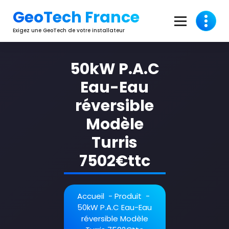
Aller
GeoTech France
au
contenu
Exigez une GeoTech de votre installateur
50kW P.A.C
Eau-Eau
réversible
Modèle
Turris
7502€ttc
Accueil
-
Produit
-
50kW P.A.C Eau-Eau
réversible Modèle