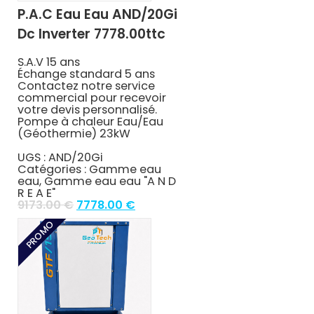
P.A.C Eau Eau AND/20Gi
Dc Inverter 7778.00ttc
S.A.V 15 ans
Échange standard 5 ans
Contactez notre service
commercial pour recevoir
votre devis personnalisé.
Pompe à chaleur Eau/Eau
(Géothermie) 23kW
UGS :
AND/20Gi
Catégories :
Gamme eau
eau
,
Gamme eau eau "A N D
R E A E"
Original
Current
9173.00
€
7778.00
€
price
price
PROMO
was:
is:
9173.00 €.
7778.00 €.