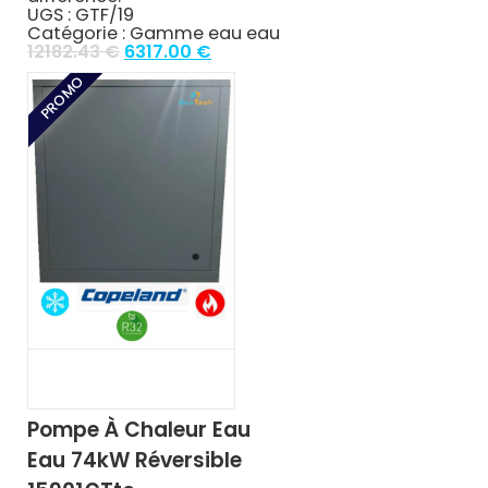
UGS :
GTF/19
Catégorie :
Gamme eau eau
Original
Current
12182.43
€
6317.00
€
price
price
PROMO
was:
is:
12182.43 €.
6317.00 €.
Pompe À Chaleur Eau
Eau 74kW Réversible