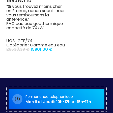
15901€ttc
“Si vous trouvez moins cher
en France, aucun souci : nous
vous remboursons la
différence.”
PAC eau eau géothermique
capacité de 74kW
UGS :
GTF/74
Catégorie :
Gamme eau eau
Original
Current
28533.39
€
15901.00
€
price
price
was:
is:
28533.39 €.
15901.00 €.
Permanence téléphonique
Mardi et Jeudi: 10h-12h et 15h-17h