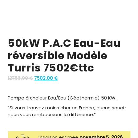
50kW P.A.C Eau-Eau
réversible Modèle
Turris 7502€ttc
O
C
12756.00
€
7502.00
€
r
u
i
r
Pompe à chaleur Eau/Eau (Géothermie) 50 KW.
g
r
i
e
“Si vous trouvez moins cher en France, aucun souci :
n
n
nous vous remboursons la différence.”
a
t
l
p
p
r
Livraison estimée
novembre 5, 2026