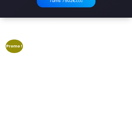
Turris 7502€ttc
Promo !