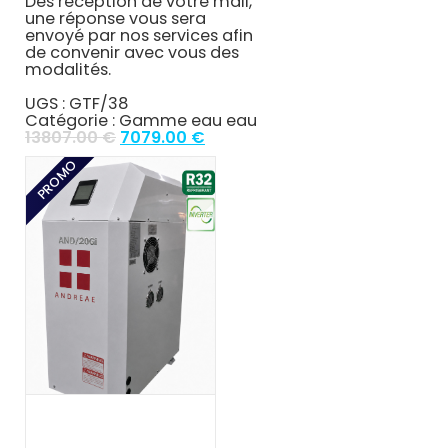
Dès réception de votre mail,
une réponse vous sera
envoyé par nos services afin
de convenir avec vous des
modalités.
UGS :
GTF/38
Catégorie :
Gamme eau eau
Original
Current
13807.00
€
7079.00
€
price
price
PROMO
was:
is:
13807.00 €.
7079.00 €.