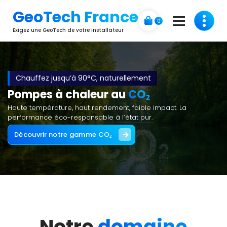
Aller
GeoTech France
au
0
contenu
Exigez une GeoTech de votre installateur
Chauffez jusqu’à 90°C, naturellement
Pompes à chaleur au
CO₂
Haute température, haut rendement, faible impact. La
performance éco-responsable à l’état pur.
Découvrir notre gamme CO₂
Notre
domaine